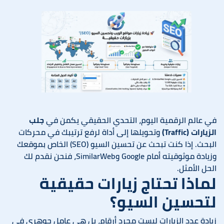
في عالم الرقمية اليوم، التحدي الحقيقي يكمن في
جلب
الزيارات (Traffic)
وتحويلها إلى أداة لرفع ترتيبك في محركات
البحث. إذا كنت تبحث عن تحسين السيو (SEO) الخاص بموقعك
وزيادة موثوقيته أمام Google وSimilarWeb، فنحن نقدم لك
الحل الأمثل.
لماذا تحتاج زيارات حقيقية
لتحسين السيو؟
زيادة عدد الزيارات ليست مجرد أرقام، بل هي عامل جوهري في