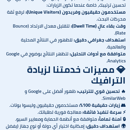
تحسين ترتيبك، خاصة عندما تكون الزيارات:
مستخدمون حقيقيون وفريدون (Unique Visitors):
لرفع ثقة
محركات البحث.
وقت بقاء عالٍ (Dwell Time):
لتقليل معدل الارتداد (Bounce
Rate).
استهداف جغرافي دقيق:
للظهور في النتائج المحلية
والعالمية.
متوافقة مع أدوات التحليل:
لتظهر النتائج بوضوح في Google
Analytics.
💎 مميزات خدمتنا لزيادة
الترافيك
🔥
تحسين قوي للترتيب:
ظهور أفضل على Google و
SimilarWeb.
👥
زيارات حقيقية 100%:
مستخدمون حقيقيون وليسوا بوتات.
⚡
سرعة تنفيذ فائقة:
معالجة فورية لطلباتك.
🔒
آمنة تماماً:
متوافقة مع أنظمة الحماية ومعايير السيو.
🌍
استهداف دقيق:
إمكانية اختيار أي دولة أو نوع جهاز (يفضل