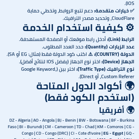
IOS).
✅
خيارات متقدمة:
دعم تتبع الروابط، وتخطي حماية
CloudFlare، وتحديد مصدر الترافيك.
⚙️ كيفية استخدام الخدمة
الرابط (Link):
أدخل رابط موقعك أو الصفحة المستهدفة.
عدد الزيارات (Quantity):
حدد العدد المطلوب.
الدولة (COUNTRY):
⚠️ اكتب كود الدولة فقط (مثال: EG أو SA).
الجهاز (Device):
اختر نوع الجهاز (يفضل IOS لنتائج أفضل).
نوع الترافيك (Traffic Type):
اختر بين (Google Keyword،
Custom Referer، أو Direct).
🌍 أكواد الدول المتاحة
(استخدم الكود فقط)
🌍 أفريقيا
DZ - Algeria | AO - Angola | BJ - Benin | BW - Botswana | BF - Burkina
Faso | BI - Burundi | CM - Cameroon | TD - Chad | KM - Comoros | CG -
Congo | CD - Congo (DRC) | CI - Cote d'Ivoire |
EG - Egypt
| GQ -