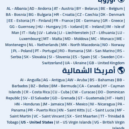
AL - Albania | AD - Andorra | AT - Austria | BY - Belarus | BE - Belgium |
BA - Bosnia | BG - Bulgaria | HR - Croatia | CZ - Czechia | DK - Denmark
| EE - Estonia | FI - Finland | FR - France | DE - Germany | GR - Greece |
GG - Guernsey | HU - Hungary | IS - Iceland | IE - Ireland | IM - Isle of
Man | IT - Italy | LV - Latvia | LI - Liechtenstein | LT - Lithuania | LU -
Luxembourg | MT - Malta | MD - Moldova | MC - Monaco | ME -
Montenegro | NL - Netherlands | MK - North Macedonia | NO - Norway
| PL - Poland | PT - Portugal | RO - Romania | SM - San Marino | RS -
Serbia | SK - Slovakia | SI - Slovenia | ES - Spain | SE - Sweden | CH -
Switzerland | UA - Ukraine | GB - United Kingdom
🌎 أمريكا الشمالية
AI - Anguilla | AG - Antigua | AW - Aruba | BS - Bahamas | BB -
Barbados | BZ - Belize | BM - Bermuda | CA - Canada | KY - Cayman
Islands | CR - Costa Rica | CU - Cuba | CW - Curacao | DO - Dominican
Republic | SV - El Salvador | GD - Grenada | GT - Guatemala | HT - Haiti |
HN - Honduras | JM - Jamaica | MX - Mexico | NI - Nicaragua | PA -
Panama | PR - Puerto Rico | KN - Saint Kitts | LC - Saint Lucia | MF -
Saint Martin | VC - Saint Vincent | SX - Sint Maarten | TT - Trinidad &
Tobago |
US - United States
| VI - US Virgin Islands | VG - British Virgin
Islands