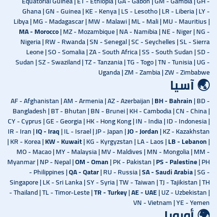
Equatorial Guinea | ET - Ethiopia | GA - Gabon | GM - Gambia | GH -
Ghana | GN - Guinea | KE - Kenya | LS - Lesotho | LR - Liberia | LY -
Libya | MG - Madagascar | MW - Malawi | ML - Mali | MU - Mauritius |
MA - Morocco
| MZ - Mozambique | NA - Namibia | NE - Niger | NG -
Nigeria | RW - Rwanda | SN - Senegal | SC - Seychelles | SL - Sierra
Leone | SO - Somalia | ZA - South Africa | SS - South Sudan | SD -
Sudan | SZ - Swaziland | TZ - Tanzania | TG - Togo | TN - Tunisia | UG -
Uganda | ZM - Zambia | ZW - Zimbabwe
🌏 آسيا
AF - Afghanistan | AM - Armenia | AZ - Azerbaijan |
BH - Bahrain
| BD -
Bangladesh | BT - Bhutan | BN - Brunei | KH - Cambodia | CN - China |
CY - Cyprus | GE - Georgia | HK - Hong Kong | IN - India | ID - Indonesia |
IR - Iran |
IQ - Iraq
| IL - Israel | JP - Japan |
JO - Jordan
| KZ - Kazakhstan
| KR - Korea |
KW - Kuwait
| KG - Kyrgyzstan | LA - Laos |
LB - Lebanon
|
MO - Macao | MY - Malaysia | MV - Maldives | MN - Mongolia | MM -
Myanmar | NP - Nepal |
OM - Oman
| PK - Pakistan |
PS - Palestine
| PH
- Philippines |
QA - Qatar
| RU - Russia |
SA - Saudi Arabia
| SG -
Singapore | LK - Sri Lanka | SY - Syria | TW - Taiwan | TJ - Tajikistan | TH
- Thailand | TL - Timor-Leste |
TR - Turkey
|
AE - UAE
| UZ - Uzbekistan |
VN - Vietnam | YE - Yemen
🌍 أوروبا